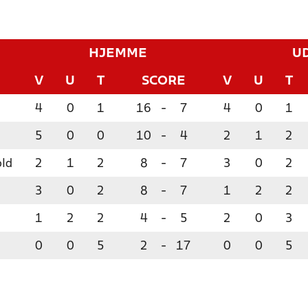
HJEMME
U
V
U
T
SCORE
V
U
T
4
0
1
16
-
7
4
0
1
5
0
0
10
-
4
2
1
2
old
2
1
2
8
-
7
3
0
2
3
0
2
8
-
7
1
2
2
1
2
2
4
-
5
2
0
3
0
0
5
2
-
17
0
0
5