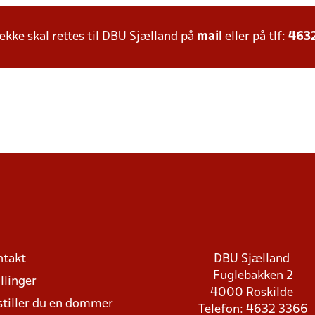
ke skal rettes til DBU Sjælland på
mail
eller på tlf:
463
ntakt
DBU Sjælland
Fuglebakken 2
llinger
4000 Roskilde
stiller du en dommer
Telefon: 4632 3366