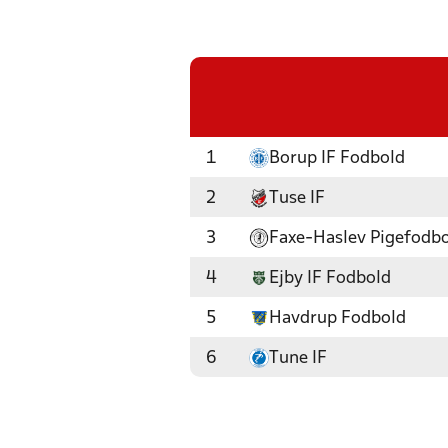
1
Borup IF Fodbold
2
Tuse IF
3
Faxe-Haslev Pigefodb
4
Ejby IF Fodbold
5
Havdrup Fodbold
6
Tune IF