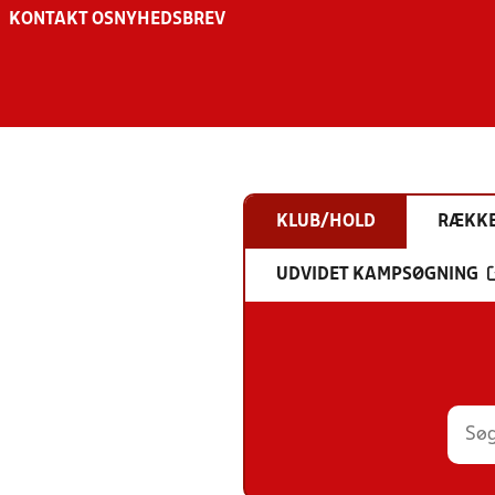
KONTAKT OS
NYHEDSBREV
KLUB/HOLD
RÆKK
UDVIDET KAMPSØGNING