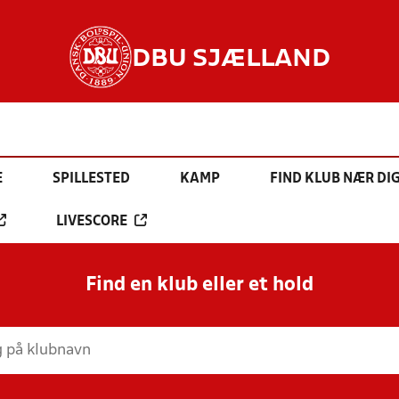
DBU SJÆLLAND
E
SPILLESTED
KAMP
FIND KLUB NÆR DI
LIVESCORE
Find en klub eller et hold