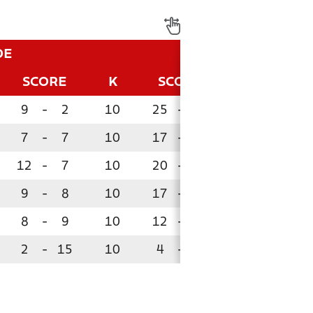
DE
SCORE
K
SCORE
P
9
-
2
10
25
-
9
24
7
-
7
10
17
-
11
22
12
-
7
10
20
-
14
16
9
-
8
10
17
-
15
14
!
8
-
9
10
12
-
14
11
!
2
-
15
10
4
-
32
0
!