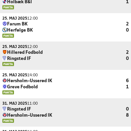
Holbæk B&I
1
25. MAJ 2025
12:00
Farum BK
2
Herfølge BK
0
25. MAJ 2025
12:00
Hillerød Fodbold
2
Ringsted IF
0
25. MAJ 2025
14:00
Hørsholm-Usserød IK
6
Greve Fodbold
1
31. MAJ 2025
11:00
Ringsted IF
0
Hørsholm-Usserød IK
8