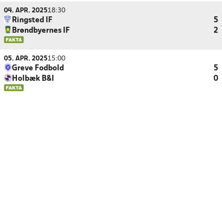
04. APR. 2025
18:30
Ringsted IF
5
Brøndbyernes IF
2
05. APR. 2025
15:00
Greve Fodbold
5
Holbæk B&I
0