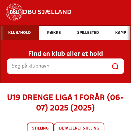
DBU SJÆLLAND
Hvad vil du søge efter?
KLUB/HOLD
RÆKKE
SPILLESTED
KAMP
INDHOLD OG NYHEDER
Find en klub eller et hold
STILLINGER, RESULTATER, KLUBBER OG
HOLD
U19 DRENGE LIGA 1 FORÅR (06-
07) 2025 (2025)
STILLING
DETALJERET STILLING