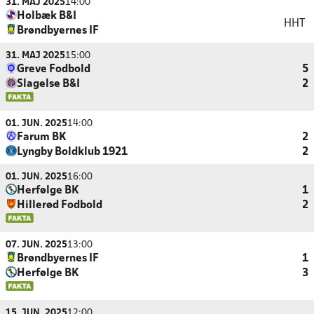
31. MAJ 2025
14:00
Holbæk B&I
HHT
Brøndbyernes IF
31. MAJ 2025
15:00
Greve Fodbold
5
Slagelse B&I
2
01. JUN. 2025
14:00
Farum BK
2
Lyngby Boldklub 1921
2
01. JUN. 2025
16:00
Herfølge BK
1
Hillerød Fodbold
2
07. JUN. 2025
13:00
Brøndbyernes IF
1
Herfølge BK
3
15. JUN. 2025
12:00