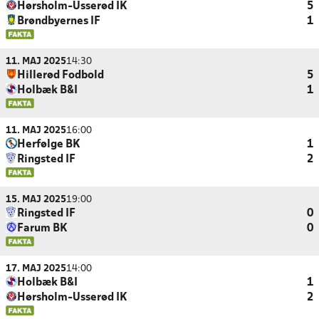
Hørsholm-Usserød IK
5
Brøndbyernes IF
1
11. MAJ 2025
14:30
Hillerød Fodbold
5
Holbæk B&I
1
11. MAJ 2025
16:00
Herfølge BK
1
Ringsted IF
2
15. MAJ 2025
19:00
Ringsted IF
0
Farum BK
0
17. MAJ 2025
14:00
Holbæk B&I
1
Hørsholm-Usserød IK
2