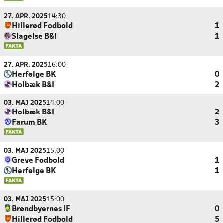
27. APR. 2025
14:30
Hillerød Fodbold
1
Slagelse B&I
1
27. APR. 2025
16:00
Herfølge BK
0
Holbæk B&I
2
03. MAJ 2025
14:00
Holbæk B&I
2
Farum BK
3
03. MAJ 2025
15:00
Greve Fodbold
1
Herfølge BK
1
03. MAJ 2025
15:00
Brøndbyernes IF
0
Hillerød Fodbold
5