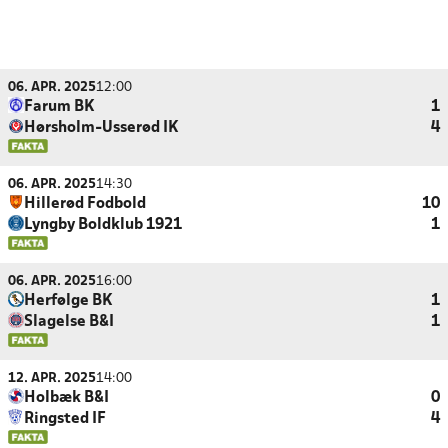
06. APR. 2025
12:00
Farum BK
1
Hørsholm-Usserød IK
4
06. APR. 2025
14:30
Hillerød Fodbold
10
Lyngby Boldklub 1921
1
06. APR. 2025
16:00
Herfølge BK
1
Slagelse B&I
1
12. APR. 2025
14:00
Holbæk B&I
0
Ringsted IF
4