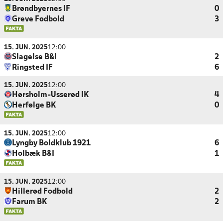
Brøndbyernes IF
0
Greve Fodbold
3
15. JUN. 2025
12:00
Slagelse B&I
2
Ringsted IF
6
15. JUN. 2025
12:00
Hørsholm-Usserød IK
4
Herfølge BK
0
15. JUN. 2025
12:00
Lyngby Boldklub 1921
6
Holbæk B&I
1
15. JUN. 2025
12:00
Hillerød Fodbold
2
Farum BK
2