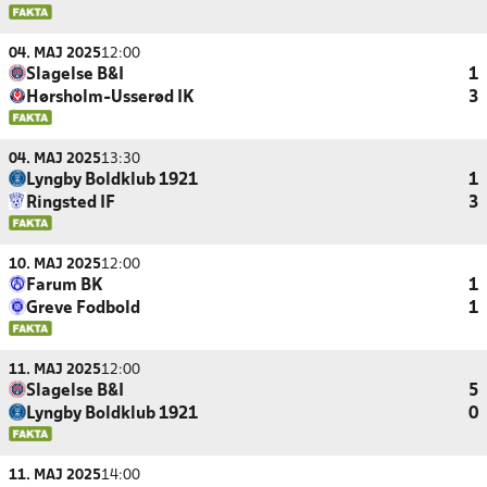
04. MAJ 2025
12:00
Slagelse B&I
1
Hørsholm-Usserød IK
3
04. MAJ 2025
13:30
Lyngby Boldklub 1921
1
Ringsted IF
3
10. MAJ 2025
12:00
Farum BK
1
Greve Fodbold
1
11. MAJ 2025
12:00
Slagelse B&I
5
Lyngby Boldklub 1921
0
11. MAJ 2025
14:00