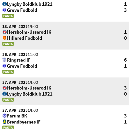
Lyngby Boldklub 1921
1
Greve Fodbold
3
13. APR. 2025
14:00
Hørsholm-Usserød IK
1
Hillerød Fodbold
0
26. APR. 2025
11:00
Ringsted IF
6
Greve Fodbold
1
27. APR. 2025
14:00
Hørsholm-Usserød IK
3
Lyngby Boldklub 1921
0
27. APR. 2025
14:00
Farum BK
3
Brøndbyernes IF
1