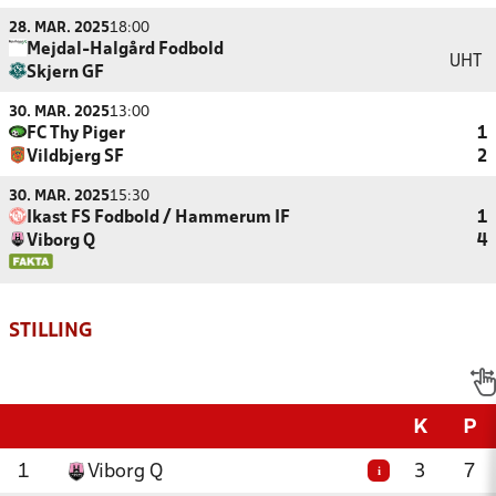
28. MAR. 2025
18:00
Mejdal-Halgård Fodbold
UHT
Skjern GF
30. MAR. 2025
13:00
FC Thy Piger
1
Vildbjerg SF
2
30. MAR. 2025
15:30
Ikast FS Fodbold / Hammerum IF
1
Viborg Q
4
STILLING
K
P
1
Viborg Q
3
7
i