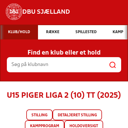
DBU SJÆLLAND
Hvad vil du søge efter?
KLUB/HOLD
RÆKKE
SPILLESTED
KAMP
INDHOLD OG NYHEDER
Find en klub eller et hold
STILLINGER, RESULTATER, KLUBBER OG
HOLD
U15 PIGER LIGA 2 (10) TT (2025)
STILLING
DETALJERET STILLING
KAMPPROGRAM
HOLDOVERSIGT