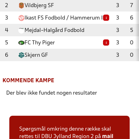
2
Vildbjerg SF
3
7
3
Ikast FS Fodbold / Hammerum IF
3
6
i
4
Mejdal-Halgård Fodbold
3
5
5
FC Thy Piger
3
0
i
6
Skjern GF
3
0
KOMMENDE KAMPE
Der blev ikke fundet nogen resultater
Spørgsmål omkring denne række skal
rettes til DBU Jylland Region 2 på
mail