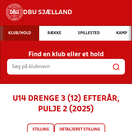
DBU SJÆLLAND
Hvad vil du søge efter?
KLUB/HOLD
RÆKKE
SPILLESTED
KAMP
INDHOLD OG NYHEDER
Find en klub eller et hold
STILLINGER, RESULTATER, KLUBBER OG
HOLD
U14 DRENGE 3 (12) EFTERÅR,
PULJE 2 (2025)
STILLING
DETALJERET STILLING