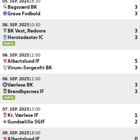
05. SEP. 2025
18:30
Bagsværd BK
3
Greve Fodbold
3
06. SEP. 2025
10:30
BK Vest, Rødovre
3
Herstedøster IC
3
06. SEP. 2025
11:00
Albertslund IF
5
Virum-Sorgenfri BK
3
06. SEP. 2025
11:00
Værløse BK
3
Brøndbyernes IF
3
07. SEP. 2025
13:00
Kr. Værløse IF
1
Gundsølille SGIF
2
09. SEP. 2025
18:00
Albertslund IF
0