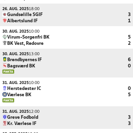
26. AUG. 2025
18:00
Gundsølille SGIF
3
Albertslund IF
1
30. AUG. 2025
10:00
Virum-Sorgenfri BK
5
BK Vest, Rødovre
2
30. AUG. 2025
13:00
Brøndbyernes IF
6
Bagsværd BK
0
31. AUG. 2025
10:00
Herstedøster IC
0
Værløse BK
5
31. AUG. 2025
12:00
Greve Fodbold
3
Kr. Værløse IF
3