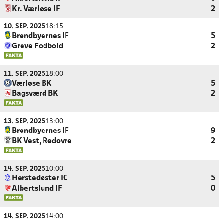
Kr. Værløse IF
2
10. SEP. 2025
18:15
Brøndbyernes IF
5
Greve Fodbold
2
11. SEP. 2025
18:00
Værløse BK
5
Bagsværd BK
2
13. SEP. 2025
13:00
Brøndbyernes IF
9
BK Vest, Rødovre
2
14. SEP. 2025
10:00
Herstedøster IC
5
Albertslund IF
0
14. SEP. 2025
14:00