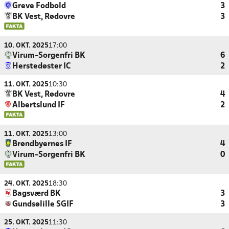
Greve Fodbold
3
BK Vest, Rødovre
3
10. OKT. 2025
17:00
Virum-Sorgenfri BK
6
Herstedøster IC
2
11. OKT. 2025
10:30
BK Vest, Rødovre
4
Albertslund IF
2
11. OKT. 2025
13:00
Brøndbyernes IF
4
Virum-Sorgenfri BK
0
24. OKT. 2025
18:30
Bagsværd BK
3
Gundsølille SGIF
3
25. OKT. 2025
11:30