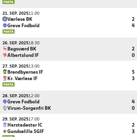
21. SEP. 2025
11:00
Værløse BK
2
Greve Fodbold
4
26. SEP. 2025
18:30
Bagsværd BK
2
Albertslund IF
0
27. SEP. 2025
13:00
Brøndbyernes IF
5
Kr. Værløse IF
3
28. SEP. 2025
12:00
Greve Fodbold
4
Virum-Sorgenfri BK
0
29. SEP. 2025
17:00
Herstedøster IC
2
Gundsølille SGIF
3