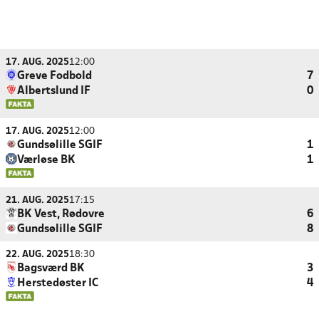
17. AUG. 2025
12:00
Greve Fodbold
7
Albertslund IF
0
17. AUG. 2025
12:00
Gundsølille SGIF
1
Værløse BK
1
21. AUG. 2025
17:15
BK Vest, Rødovre
6
Gundsølille SGIF
8
22. AUG. 2025
18:30
Bagsværd BK
3
Herstedøster IC
4