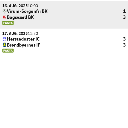
16. AUG. 2025
10:00
Virum-Sorgenfri BK
1
Bagsværd BK
3
17. AUG. 2025
11:30
Herstedøster IC
3
Brøndbyernes IF
3