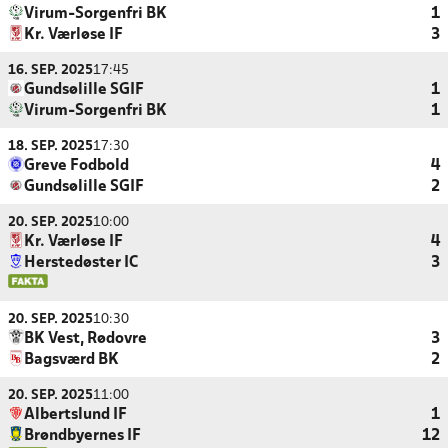
Virum-Sorgenfri BK
1
Kr. Værløse IF
3
16. SEP. 2025
17:45
Gundsølille SGIF
1
Virum-Sorgenfri BK
1
18. SEP. 2025
17:30
Greve Fodbold
4
Gundsølille SGIF
2
20. SEP. 2025
10:00
Kr. Værløse IF
4
Herstedøster IC
3
20. SEP. 2025
10:30
BK Vest, Rødovre
3
Bagsværd BK
2
20. SEP. 2025
11:00
Albertslund IF
1
Brøndbyernes IF
12