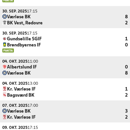
30. SEP. 2025
17:15
Værløse BK
8
BK Vest, Rødovre
2
30. SEP. 2025
17:15
Gundsølille SGIF
1
Brøndbyernes IF
0
04. OKT. 2025
11:00
Albertslund IF
0
Værløse BK
8
04. OKT. 2025
13:00
Kr. Værløse IF
1
Bagsværd BK
2
07. OKT. 2025
17:00
Værløse BK
3
Kr. Værløse IF
2
09. OKT. 2025
17:15