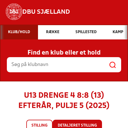
DBU SJÆLLAND
Hvad vil du søge efter?
KLUB/HOLD
RÆKKE
SPILLESTED
KAMP
INDHOLD OG NYHEDER
Find en klub eller et hold
STILLINGER, RESULTATER, KLUBBER OG
HOLD
U13 DRENGE 4 8:8 (13)
EFTERÅR, PULJE 5 (2025)
STILLING
DETALJERET STILLING