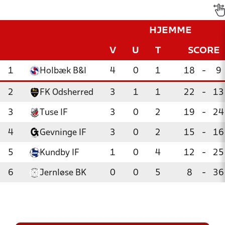
HJEMME
V
U
T
SCORE
1
Holbæk B&I
4
0
1
18
-
9
2
FK Odsherred
3
1
1
22
-
13
3
Tuse IF
3
0
2
19
-
24
4
Gevninge IF
3
0
2
15
-
16
5
Kundby IF
1
0
4
12
-
25
6
Jernløse BK
0
0
5
8
-
36