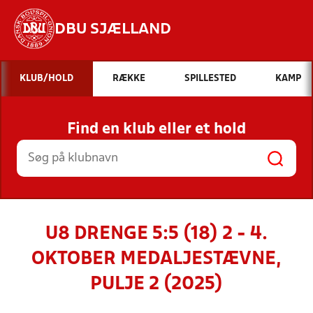
DBU SJÆLLAND
Hvad vil du søge efter?
KLUB/HOLD
RÆKKE
SPILLESTED
KAMP
INDHOLD OG NYHEDER
Find en klub eller et hold
STILLINGER, RESULTATER, KLUBBER OG
HOLD
U8 DRENGE 5:5 (18) 2 - 4.
OKTOBER MEDALJESTÆVNE,
PULJE 2 (2025)