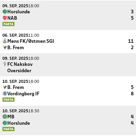
04. SEP. 2025
18:00
Horslunde
3
NAB
5
06. SEP. 2025
11:00
Møns FK/Østmøn SGI
11
B. Frem
2
09. SEP. 2025
18:00
FC Nakskov
Oversidder
10. SEP. 2025
18:00
B. Frem
5
Vordingborg IF
8
10. SEP. 2025
18:30
MB
4
Horslunde
4