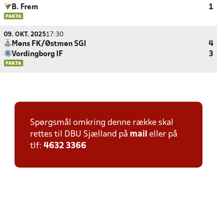
B. Frem
1
09. OKT. 2025
17:30
Møns FK/Østmøn SGI
4
Vordingborg IF
3
Spørgsmål omkring denne række skal
rettes til DBU Sjælland på
mail
eller på
tlf:
4632 3366