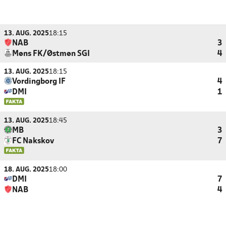
13. AUG. 2025
18:15
NAB
3
Møns FK/Østmøn SGI
4
13. AUG. 2025
18:15
Vordingborg IF
4
DMI
1
13. AUG. 2025
18:45
MB
3
FC Nakskov
7
18. AUG. 2025
18:00
DMI
7
NAB
4