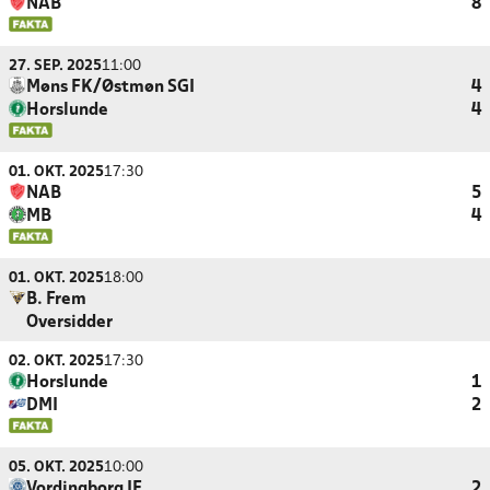
NAB
8
27. SEP. 2025
11:00
Møns FK/Østmøn SGI
4
Horslunde
4
01. OKT. 2025
17:30
NAB
5
MB
4
01. OKT. 2025
18:00
B. Frem
Oversidder
02. OKT. 2025
17:30
Horslunde
1
DMI
2
05. OKT. 2025
10:00
Vordingborg IF
2