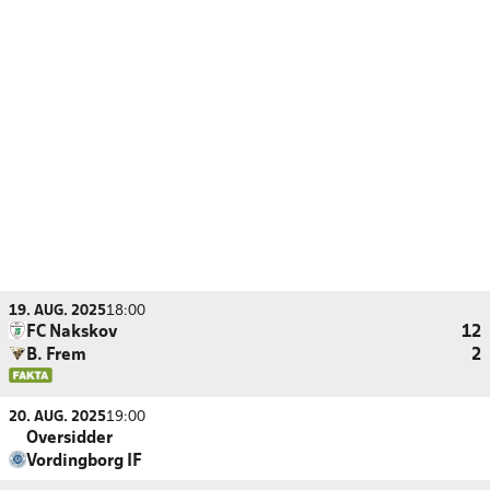
19. AUG. 2025
18:00
FC Nakskov
12
B. Frem
2
20. AUG. 2025
19:00
Oversidder
Vordingborg IF