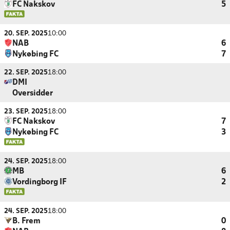
FC Nakskov
5
20. SEP. 2025
10:00
NAB
6
Nykøbing FC
7
22. SEP. 2025
18:00
DMI
Oversidder
23. SEP. 2025
18:00
FC Nakskov
7
Nykøbing FC
3
24. SEP. 2025
18:00
MB
6
Vordingborg IF
2
24. SEP. 2025
18:00
B. Frem
0