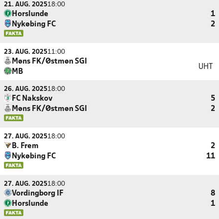
21. AUG. 2025
18:00
Horslunde
1
Nykøbing FC
2
23. AUG. 2025
11:00
Møns FK/Østmøn SGI
UHT
MB
26. AUG. 2025
18:00
FC Nakskov
5
Møns FK/Østmøn SGI
2
27. AUG. 2025
18:00
B. Frem
2
Nykøbing FC
11
27. AUG. 2025
18:00
Vordingborg IF
8
Horslunde
1