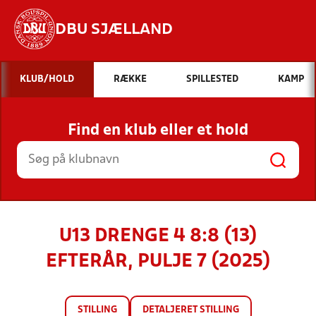
DBU SJÆLLAND
Hvad vil du søge efter?
KLUB/HOLD
RÆKKE
SPILLESTED
KAMP
INDHOLD OG NYHEDER
Find en klub eller et hold
STILLINGER, RESULTATER, KLUBBER OG
HOLD
U13 DRENGE 4 8:8 (13)
EFTERÅR, PULJE 7 (2025)
STILLING
DETALJERET STILLING