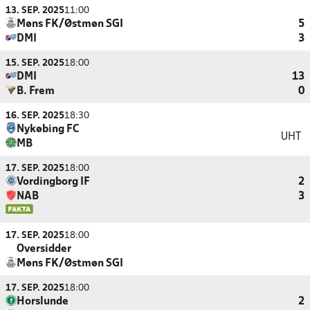
13. SEP. 2025
11:00
Møns FK/Østmøn SGI
5
DMI
3
15. SEP. 2025
18:00
DMI
13
B. Frem
0
16. SEP. 2025
18:30
Nykøbing FC
UHT
MB
17. SEP. 2025
18:00
Vordingborg IF
2
NAB
3
17. SEP. 2025
18:00
Oversidder
Møns FK/Østmøn SGI
17. SEP. 2025
18:00
Horslunde
2