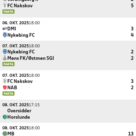
FC Nakskov
5
06. OKT. 2025
18:00
DMI
3
Nykøbing FC
4
07. OKT. 2025
18:00
Nykøbing FC
2
Møns FK/Østmøn SGI
2
07. OKT. 2025
18:00
FC Nakskov
3
NAB
2
08. OKT. 2025
17:15
Oversidder
Horslunde
08. OKT. 2025
18:00
MB
13