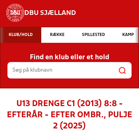
DBU SJÆLLAND
Hvad vil du søge efter?
KLUB/HOLD
RÆKKE
SPILLESTED
KAMP
INDHOLD OG NYHEDER
Find en klub eller et hold
STILLINGER, RESULTATER, KLUBBER OG
HOLD
U13 DRENGE C1 (2013) 8:8 -
EFTERÅR - EFTER OMBR., PULJE
2 (2025)