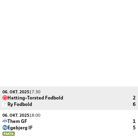
06. OKT. 2025
17:30
Hatting-Torsted Fodbold
2
Ry Fodbold
6
06. OKT. 2025
18:00
Them GF
1
Egebjerg IF
5