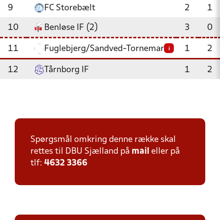
9
FC Storebælt
2
1
10
Benløse IF (2)
3
0
11
Fuglebjerg/Sandved-Tornemark
1
2
i
12
Tårnborg IF
1
2
Spørgsmål omkring denne række skal
rettes til DBU Sjælland på
mail
eller på
tlf:
4632 3366