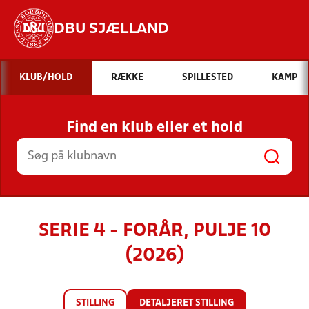
DBU SJÆLLAND
Hvad vil du søge efter?
KLUB/HOLD
RÆKKE
SPILLESTED
KAMP
INDHOLD OG NYHEDER
Find en klub eller et hold
STILLINGER, RESULTATER, KLUBBER OG
HOLD
SERIE 4 - FORÅR, PULJE 10
(2026)
STILLING
DETALJERET STILLING