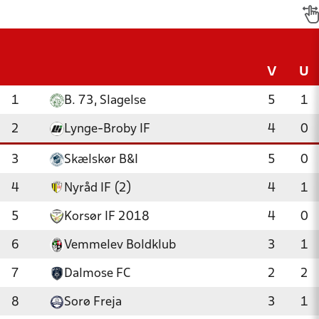
V
U
1
B. 73, Slagelse
5
1
2
Lynge-Broby IF
4
0
3
Skælskør B&I
5
0
4
Nyråd IF (2)
4
1
5
Korsør IF 2018
4
0
6
Vemmelev Boldklub
3
1
7
Dalmose FC
2
2
8
Sorø Freja
3
1