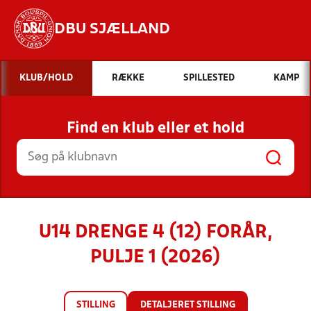
DBU SJÆLLAND
Hvad vil du søge efter?
KLUB/HOLD
RÆKKE
SPILLESTED
KAMP
INDHOLD OG NYHEDER
Find en klub eller et hold
STILLINGER, RESULTATER, KLUBBER OG
HOLD
U14 DRENGE 4 (12) FORÅR,
PULJE 1 (2026)
STILLING
DETALJERET STILLING