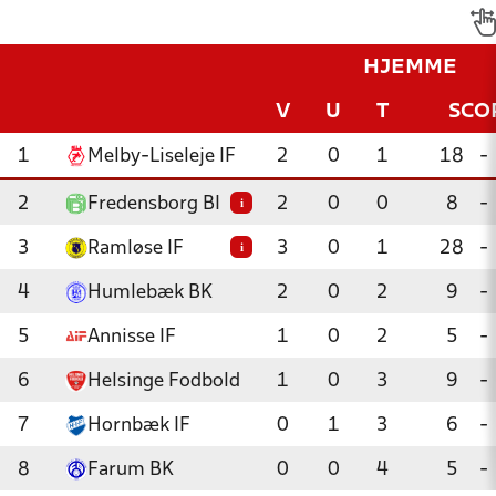
HJEMME
V
U
T
SCO
1
Melby-Liseleje IF
2
0
1
18
-
2
Fredensborg BI
2
0
0
8
-
i
3
Ramløse IF
3
0
1
28
-
i
4
Humlebæk BK
2
0
2
9
-
5
Annisse IF
1
0
2
5
-
6
Helsinge Fodbold
1
0
3
9
-
7
Hornbæk IF
0
1
3
6
-
8
Farum BK
0
0
4
5
-