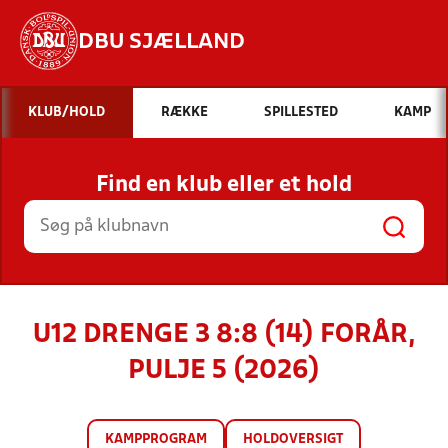
DBU SJÆLLAND
Hvad vil du søge efter?
KLUB/HOLD
RÆKKE
SPILLESTED
KAMP
INDHOLD OG NYHEDER
Find en klub eller et hold
STILLINGER, RESULTATER, KLUBBER OG
HOLD
U12 DRENGE 3 8:8 (14) FORÅR,
PULJE 5 (2026)
KAMPPROGRAM
HOLDOVERSIGT