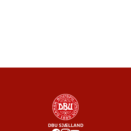
DBU SJÆLLAND