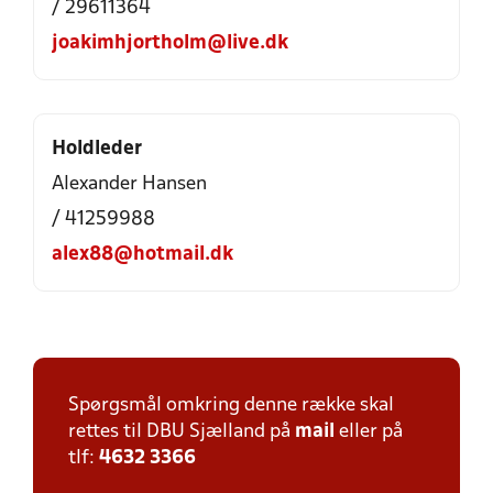
/ 29611364
joakimhjortholm@live.dk
Holdleder
Alexander Hansen
/ 41259988
alex88@hotmail.dk
Spørgsmål omkring denne række skal
rettes til DBU Sjælland på
mail
eller på
tlf:
4632 3366