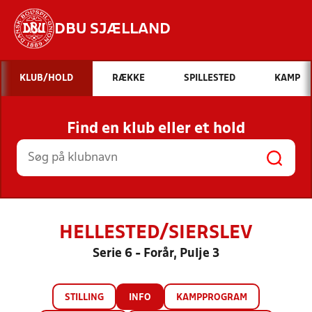
DBU SJÆLLAND
Hvad vil du søge efter?
KLUB/HOLD
RÆKKE
SPILLESTED
KAMP
INDHOLD OG NYHEDER
Find en klub eller et hold
STILLINGER, RESULTATER, KLUBBER OG
HOLD
HELLESTED/SIERSLEV
Serie 6 - Forår, Pulje 3
STILLING
INFO
KAMPPROGRAM