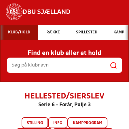
DBU SJÆLLAND
Hvad vil du søge efter?
KLUB/HOLD
RÆKKE
SPILLESTED
KAMP
INDHOLD OG NYHEDER
Find en klub eller et hold
STILLINGER, RESULTATER, KLUBBER OG
HOLD
HELLESTED/SIERSLEV
Serie 6 - Forår, Pulje 3
STILLING
INFO
KAMPPROGRAM