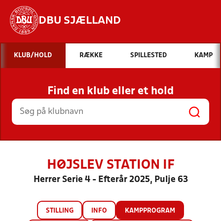
DBU SJÆLLAND
Hvad vil du søge efter?
KLUB/HOLD
RÆKKE
SPILLESTED
KAMP
INDHOLD OG NYHEDER
Find en klub eller et hold
STILLINGER, RESULTATER, KLUBBER OG
HOLD
HØJSLEV STATION IF
Herrer Serie 4 - Efterår 2025, Pulje 63
STILLING
INFO
KAMPPROGRAM