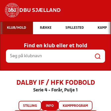
DBU SJÆLLAND
Hvad vil du søge efter?
KLUB/HOLD
RÆKKE
SPILLESTED
KAMP
INDHOLD OG NYHEDER
Find en klub eller et hold
STILLINGER, RESULTATER, KLUBBER OG
HOLD
DALBY IF / HFK FODBOLD
Serie 4 - Forår, Pulje 1
STILLING
INFO
KAMPPROGRAM