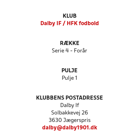
KLUB
Dalby IF / HFK fodbold
RÆKKE
Serie 4 - Forår
PULJE
Pulje 1
KLUBBENS POSTADRESSE
Dalby If
Solbakkevej 26
3630 Jægerspris
dalby@dalby1901.dk