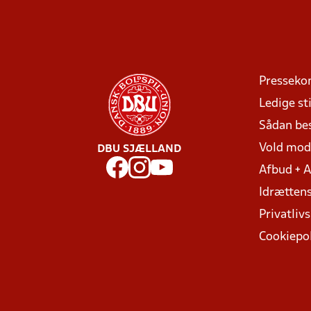
Presseko
Ledige sti
Sådan be
Vold mo
DBU SJÆLLAND
Afbud + 
Idrættens
Privatlivs
Cookiepol