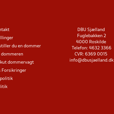
ntakt
DBU Sjælland
Fuglebakken 2
llinger
4000 Roskilde
stiller du en dommer
Telefon: 4632 3366
d dommeren
CVR: 6369 0015
info@dbusjaelland.dk
Akut dommervagt
 Forsikringer
politik
itik