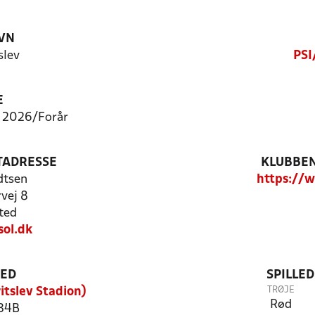
VN
slev
PSI
E
 - 2026/Forår
TADRESSE
KLUBBEN
dtsen
https://w
vej 8
ted
ol.dk
TED
SPILLE
TRØJE
itslev Stadion)
Rød
 34B