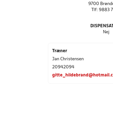
9700 Brønde
Tlf: 9883 
DISPENSA
Nej
Træner
Jan Christensen
20942094
gitte_hildebrand@hotmail.