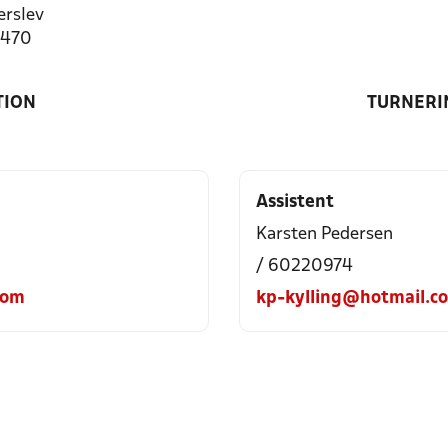
rslev
7470
TION
TURNERI
Assistent
Karsten Pedersen
/ 60220974
com
kp-kylling@hotmail.c