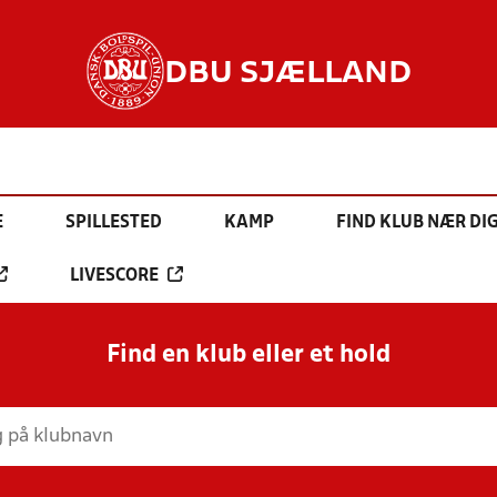
DBU SJÆLLAND
E
SPILLESTED
KAMP
FIND KLUB NÆR DI
LIVESCORE
Find en klub eller et hold