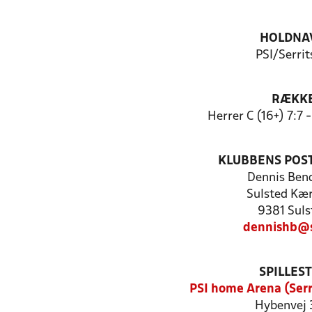
HOLDNA
PSI/Serrit
RÆKK
Herrer C (16+) 7:7
KLUBBENS POS
Dennis Ben
Sulsted Kær
9381 Suls
dennishb@s
SPILLES
PSI home Arena (Serr
Hybenvej