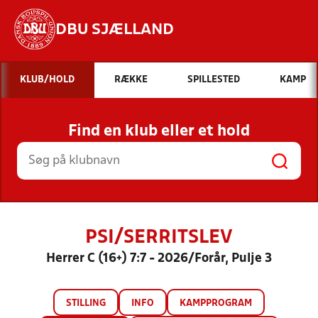
DBU SJÆLLAND
Hvad vil du søge efter?
KLUB/HOLD
RÆKKE
SPILLESTED
KAMP
INDHOLD OG NYHEDER
Find en klub eller et hold
STILLINGER, RESULTATER, KLUBBER OG
HOLD
PSI/SERRITSLEV
Herrer C (16+) 7:7 - 2026/Forår, Pulje 3
STILLING
INFO
KAMPPROGRAM