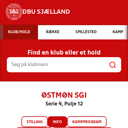
DBU SJÆLLAND
Hvad vil du søge efter?
KLUB/HOLD
RÆKKE
SPILLESTED
KAMP
INDHOLD OG NYHEDER
Find en klub eller et hold
STILLINGER, RESULTATER, KLUBBER OG
HOLD
ØSTMØN SGI
Serie 4, Pulje 12
STILLING
INFO
KAMPPROGRAM