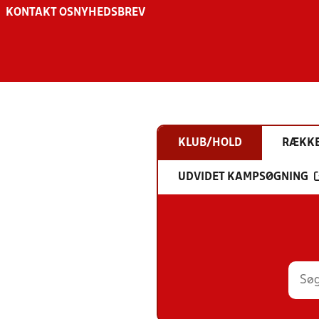
KONTAKT OS
NYHEDSBREV
KLUB/HOLD
RÆKK
UDVIDET KAMPSØGNING