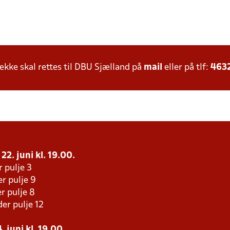
ke skal rettes til DBU Sjælland på
mail
eller på tlf:
463
22. juni kl. 19.00.
r pulje 3
r pulje 9
r pulje 8
er pulje 12
. juni kl. 19.00