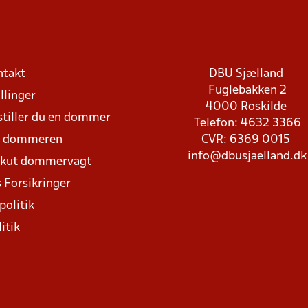
ntakt
DBU Sjælland
Fuglebakken 2
llinger
4000 Roskilde
stiller du en dommer
Telefon: 4632 3366
d dommeren
CVR: 6369 0015
info@dbusjaelland.dk
Akut dommervagt
 Forsikringer
politik
itik