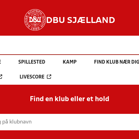
DBU SJÆLLAND
E
SPILLESTED
KAMP
FIND KLUB NÆR DI
LIVESCORE
Find en klub eller et hold