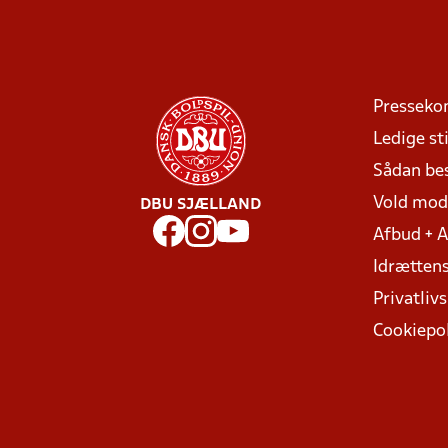
Presseko
Ledige sti
Sådan be
Vold mo
DBU SJÆLLAND
Afbud + 
Idrættens
Privatlivs
Cookiepol