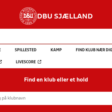
DBU SJÆLLAND
E
SPILLESTED
KAMP
FIND KLUB NÆR DI
LIVESCORE
Find en klub eller et hold