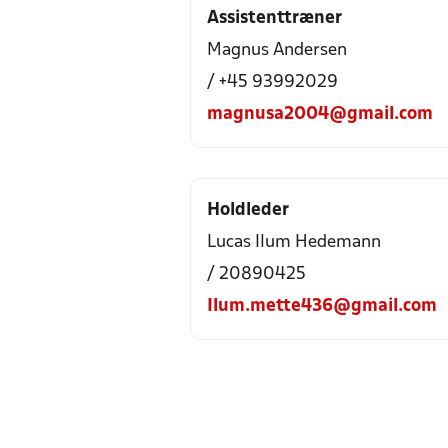
Assistenttræner
Magnus Andersen
/ +45 93992029
magnusa2004@gmail.com
Holdleder
Lucas Ilum Hedemann
/ 20890425
Ilum.mette436@gmail.com