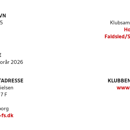
VN
15
Klubsam
Ho
Faldsled/
E
Forår 2026
TADRESSE
KLUBBEN
ielsen
www.
7 F
borg
fs.dk