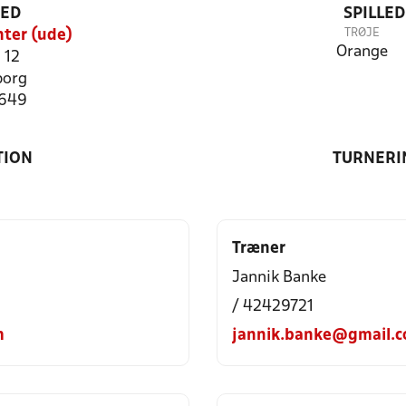
TED
SPILLE
TRØJE
ter (ude)
Orange
 12
borg
1649
TION
TURNERI
Træner
Jannik Banke
/ 42429721
m
jannik.banke@gmail.