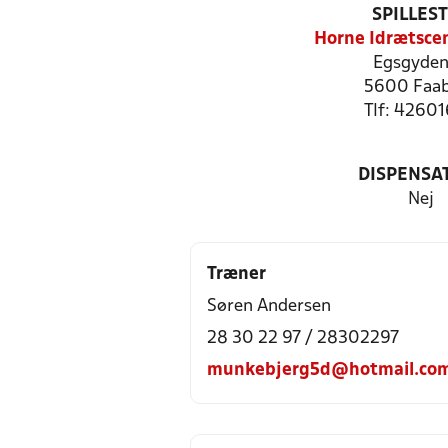
SPILLES
Horne Idrætscen
Egsgyden
5600 Faa
Tlf: 4260
DISPENSA
Nej
Træner
Søren Andersen
28 30 22 97 / 28302297
munkebjerg5d@hotmail.co