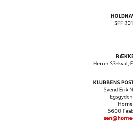
HOLDNA
SFF 20
RÆKK
Herrer S3-kval, 
KLUBBENS POS
Svend Erik N
Egsgyden 
Horne
5600 Faa
sen@horne-