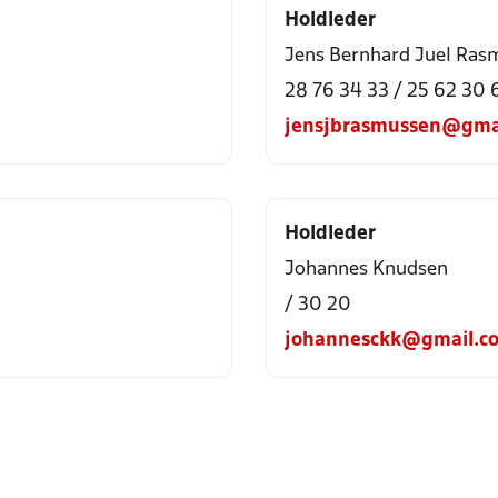
Holdleder
Jens Bernhard Juel Ras
28 76 34 33 / 25 62 30 
jensjbrasmussen@gma
Holdleder
Johannes Knudsen
/ 30 20
johannesckk@gmail.c