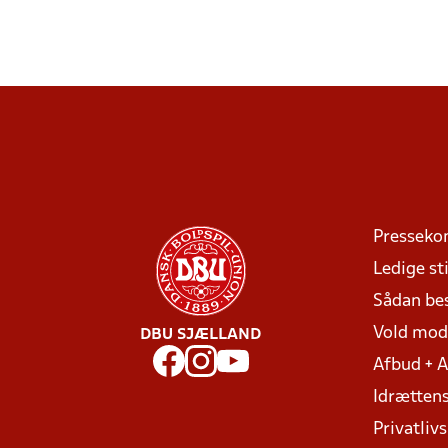
Presseko
Ledige sti
Sådan be
Vold mo
DBU SJÆLLAND
Afbud + 
Idrættens
Privatlivs