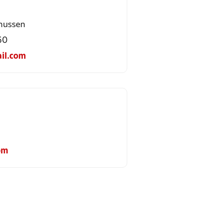
mussen
60
il.com
om