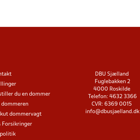
ntakt
DBU Sjælland
Fuglebakken 2
llinger
4000 Roskilde
stiller du en dommer
Telefon: 4632 3366
d dommeren
CVR: 6369 0015
info@dbusjaelland.dk
Akut dommervagt
 Forsikringer
politik