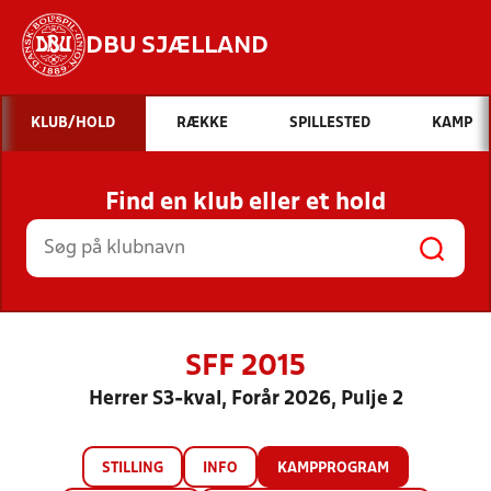
DBU SJÆLLAND
Hvad vil du søge efter?
KLUB/HOLD
RÆKKE
SPILLESTED
KAMP
INDHOLD OG NYHEDER
Find en klub eller et hold
STILLINGER, RESULTATER, KLUBBER OG
HOLD
SFF 2015
Herrer S3-kval, Forår 2026, Pulje 2
STILLING
INFO
KAMPPROGRAM