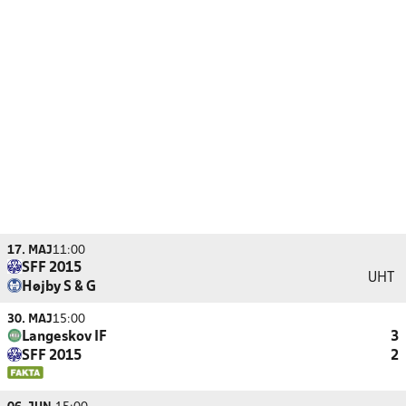
17. MAJ
11:00
SFF 2015
UHT
Højby S & G
30. MAJ
15:00
Langeskov IF
3
SFF 2015
2