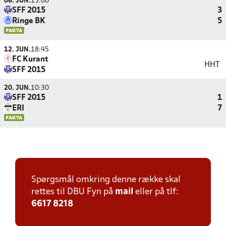
06. JUN.
15:00
SFF 2015
3
Ringe BK
5
12. JUN.
18:45
FC Kurant
HHT
SFF 2015
20. JUN.
10:30
SFF 2015
1
ERI
7
Spørgsmål omkring denne række skal
rettes til DBU Fyn på
mail
eller på tlf:
6617 8218