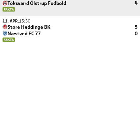
Toksværd Olstrup Fodbold
4
11. APR.
15:30
Store Heddinge BK
5
Næstved FC 77
0