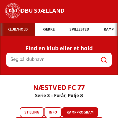
DBU SJÆLLAND
Hvad vil du søge efter?
KLUB/HOLD
RÆKKE
SPILLESTED
KAMP
INDHOLD OG NYHEDER
Find en klub eller et hold
STILLINGER, RESULTATER, KLUBBER OG
HOLD
NÆSTVED FC 77
Serie 3 - Forår, Pulje 8
STILLING
INFO
KAMPPROGRAM