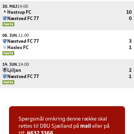
30. MAJ
14:00
Hastrup FC
10
Næstved FC 77
0
06. JUN.
11:00
Næstved FC 77
3
Haslev FC
1
14. JUN.
14:00
Ljiljan
2
Næstved FC 77
1
Spørgsmål omkring denne række skal
rettes til DBU Sjælland på
mail
eller på
tlf:
4632 3366