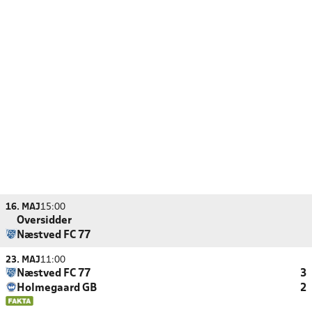
16. MAJ
15:00
Oversidder
Næstved FC 77
23. MAJ
11:00
Næstved FC 77
3
Holmegaard GB
2