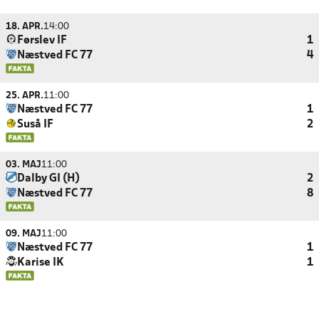
18. APR.
14:00
Førslev IF
1
Næstved FC 77
4
25. APR.
11:00
Næstved FC 77
1
Suså IF
2
03. MAJ
11:00
Dalby GI (H)
2
Næstved FC 77
8
09. MAJ
11:00
Næstved FC 77
1
Karise IK
1