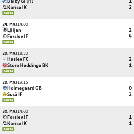
Dalby GI (H)
1
Karise IK
2
24. MAJ
14:00
Ljiljan
2
Førslev IF
4
29. MAJ
18:30
Haslev FC
2
Store Heddinge BK
1
29. MAJ
19:15
Holmegaard GB
0
Suså IF
2
30. MAJ
14:00
Førslev IF
1
Karise IK
1