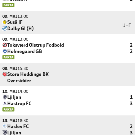
09. MAJ
13:00
Suså IF
UHT
Dalby GI (H)
09. MAJ
13:00
Toksværd Olstrup Fodbold
2
Holmegaard GB
2
09. MAJ
15:30
Store Heddinge BK
Oversidder
10. MAJ
14:00
Ljiljan
1
Hastrup FC
3
13. MAJ
18:30
Haslev FC
2
Ljiljan
3