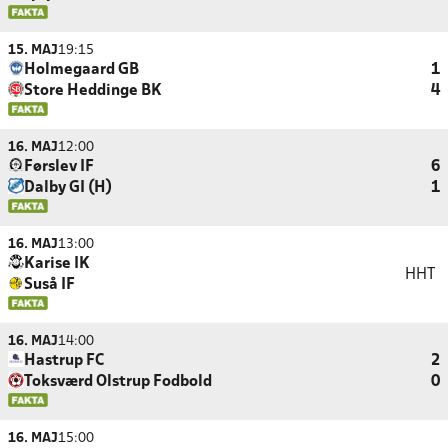
15. MAJ
19:15
Holmegaard GB
1
Store Heddinge BK
4
16. MAJ
12:00
Førslev IF
6
Dalby GI (H)
1
16. MAJ
13:00
Karise IK
HHT
Suså IF
16. MAJ
14:00
Hastrup FC
2
Toksværd Olstrup Fodbold
0
16. MAJ
15:00