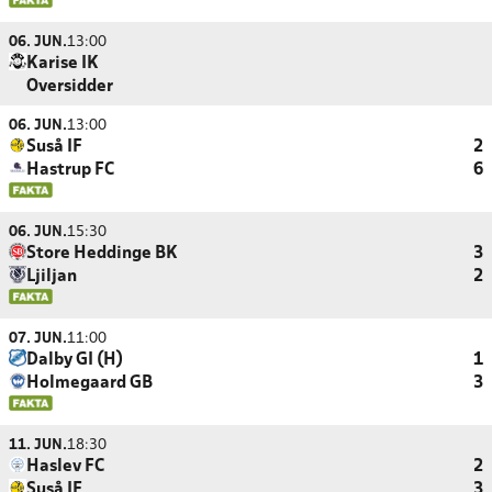
06. JUN.
13:00
Karise IK
Oversidder
06. JUN.
13:00
Suså IF
2
Hastrup FC
6
06. JUN.
15:30
Store Heddinge BK
3
Ljiljan
2
07. JUN.
11:00
Dalby GI (H)
1
Holmegaard GB
3
11. JUN.
18:30
Haslev FC
2
Suså IF
3