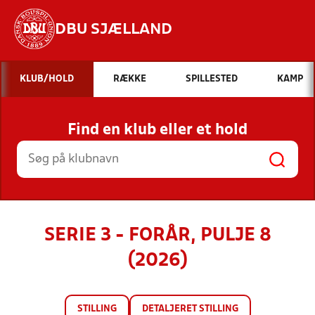
DBU SJÆLLAND
Hvad vil du søge efter?
KLUB/HOLD
RÆKKE
SPILLESTED
KAMP
INDHOLD OG NYHEDER
Find en klub eller et hold
STILLINGER, RESULTATER, KLUBBER OG
HOLD
SERIE 3 - FORÅR, PULJE 8
(2026)
STILLING
DETALJERET STILLING