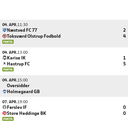
04. APR.
11:30
Næstved FC 77
2
Toksværd Olstrup Fodbold
4
04. APR.
13:00
Karise IK
1
Hastrup FC
5
04. APR.
15:00
Oversidder
Holmegaard GB
07. APR.
19:00
Førslev IF
0
Store Heddinge BK
0