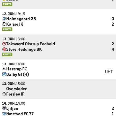
12. JUN.
19:15
Holmegaard GB
0
Karise IK
2
13. JUN.
13:00
Toksværd Olstrup Fodbold
2
Store Heddinge BK
4
13. JUN.
14:00
Hastrup FC
UHT
Dalby GI (H)
13. JUN.
15:00
Oversidder
Førslev IF
14. JUN.
14:00
Ljiljan
2
Næstved FC 77
1