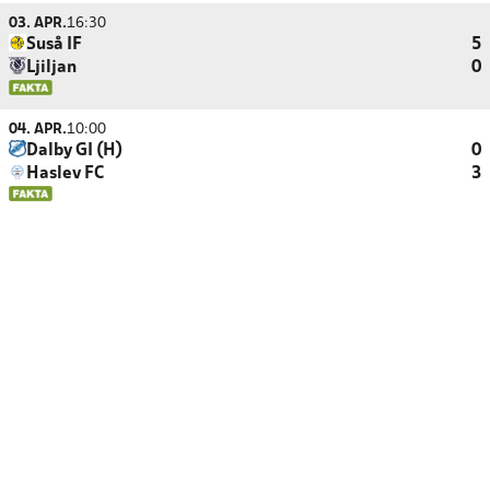
03. APR.
16:30
Suså IF
5
Ljiljan
0
04. APR.
10:00
Dalby GI (H)
0
Haslev FC
3