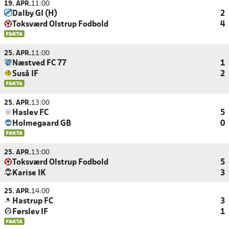
19. APR.
11:00
Dalby GI (H)
2
Toksværd Olstrup Fodbold
4
25. APR.
11:00
Næstved FC 77
1
Suså IF
2
25. APR.
13:00
Haslev FC
5
Holmegaard GB
0
25. APR.
13:00
Toksværd Olstrup Fodbold
5
Karise IK
3
25. APR.
14:00
Hastrup FC
3
Førslev IF
1