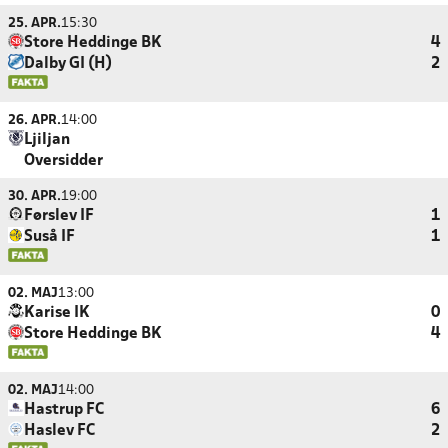
25. APR.
15:30
Store Heddinge BK
4
Dalby GI (H)
2
26. APR.
14:00
Ljiljan
Oversidder
30. APR.
19:00
Førslev IF
1
Suså IF
1
02. MAJ
13:00
Karise IK
0
Store Heddinge BK
4
02. MAJ
14:00
Hastrup FC
6
Haslev FC
2