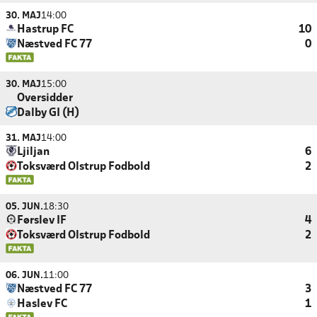
30. MAJ
14:00
Hastrup FC
10
Næstved FC 77
0
30. MAJ
15:00
Oversidder
Dalby GI (H)
31. MAJ
14:00
Ljiljan
6
Toksværd Olstrup Fodbold
2
05. JUN.
18:30
Førslev IF
4
Toksværd Olstrup Fodbold
2
06. JUN.
11:00
Næstved FC 77
3
Haslev FC
1