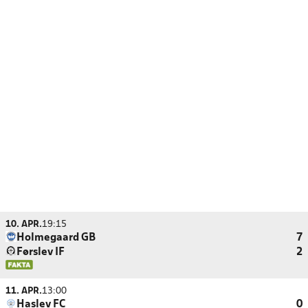
10. APR.
19:15
Holmegaard GB
7
Førslev IF
2
11. APR.
13:00
Haslev FC
0