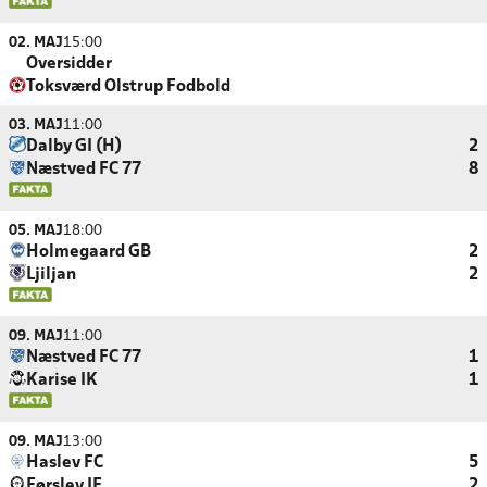
02. MAJ
15:00
Oversidder
Toksværd Olstrup Fodbold
03. MAJ
11:00
Dalby GI (H)
2
Næstved FC 77
8
05. MAJ
18:00
Holmegaard GB
2
Ljiljan
2
09. MAJ
11:00
Næstved FC 77
1
Karise IK
1
09. MAJ
13:00
Haslev FC
5
Førslev IF
2