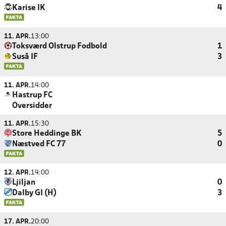
Karise IK
4
11. APR.
13:00
Toksværd Olstrup Fodbold
1
Suså IF
3
11. APR.
14:00
Hastrup FC
Oversidder
11. APR.
15:30
Store Heddinge BK
5
Næstved FC 77
0
12. APR.
14:00
Ljiljan
0
Dalby GI (H)
3
17. APR.
20:00