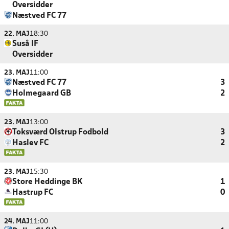
Oversidder
Næstved FC 77
22. MAJ
18:30
Suså IF
Oversidder
23. MAJ
11:00
Næstved FC 77
3
Holmegaard GB
2
23. MAJ
13:00
Toksværd Olstrup Fodbold
3
Haslev FC
2
23. MAJ
15:30
Store Heddinge BK
1
Hastrup FC
0
24. MAJ
11:00