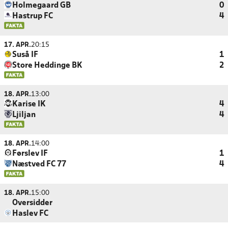
Holmegaard GB
0
Hastrup FC
4
17. APR.
20:15
Suså IF
1
Store Heddinge BK
2
18. APR.
13:00
Karise IK
4
Ljiljan
4
18. APR.
14:00
Førslev IF
1
Næstved FC 77
4
18. APR.
15:00
Oversidder
Haslev FC