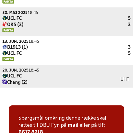
30. MAJ 2025
18:45
UCL FC
5
OKS (3)
3
13. JUN. 2025
18:45
B1913 (1)
3
UCL FC
5
20. JUN. 2025
18:45
UCL FC
UHT
Chang (2)
Spørgsmål omkring denne række skal
rettes til DBU Fyn på
mail
eller på tlf:
6617 8218