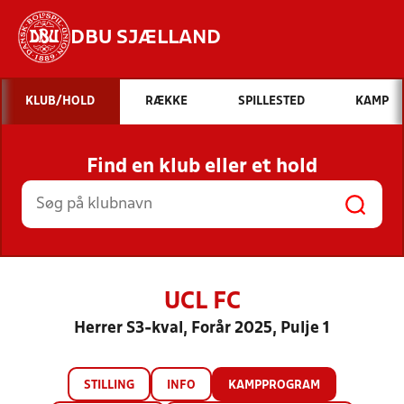
DBU SJÆLLAND
Hvad vil du søge efter?
KLUB/HOLD
RÆKKE
SPILLESTED
KAMP
INDHOLD OG NYHEDER
Find en klub eller et hold
STILLINGER, RESULTATER, KLUBBER OG
HOLD
UCL FC
Herrer S3-kval, Forår 2025, Pulje 1
STILLING
INFO
KAMPPROGRAM