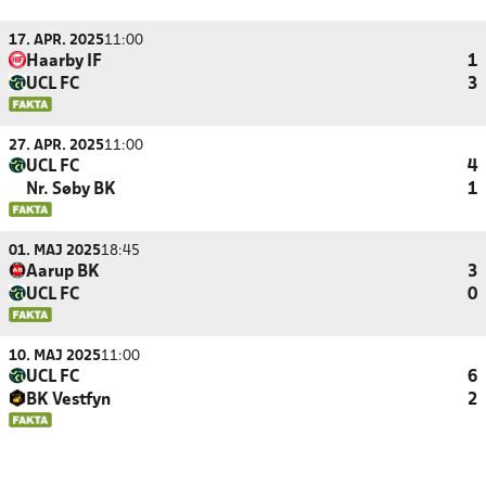
17. APR. 2025
11:00
Haarby IF
1
UCL FC
3
27. APR. 2025
11:00
UCL FC
4
Nr. Søby BK
1
01. MAJ 2025
18:45
Aarup BK
3
UCL FC
0
10. MAJ 2025
11:00
UCL FC
6
BK Vestfyn
2