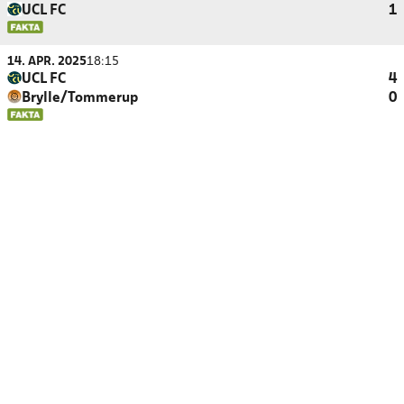
UCL FC
1
14. APR. 2025
18:15
UCL FC
4
Brylle/Tommerup
0