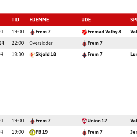
TID
HJEMME
UDE
SP
24
19:00
Frem 7
Fremad Valby 8
Va
24
22:00
Oversidder
Frem 7
24
19:30
Skjold 18
Frem 7
Lu
24
19:00
Frem 7
Union 12
Va
24
19:00
FB 19
Frem 7
Je