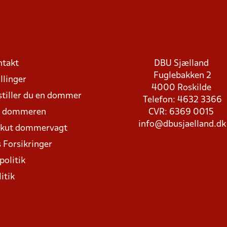
ntakt
DBU Sjælland
Fuglebakken 2
llinger
4000 Roskilde
stiller du en dommer
Telefon: 4632 3366
d dommeren
CVR: 6369 0015
info@dbusjaelland.dk
Akut dommervagt
 Forsikringer
politik
itik