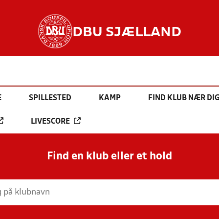
DBU SJÆLLAND
E
SPILLESTED
KAMP
FIND KLUB NÆR DI
LIVESCORE
Find en klub eller et hold