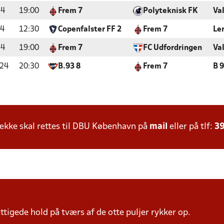
24
19:00
Frem 7
Polyteknisk FK
Va
24
12:30
Copenfalster FF 2
Frem 7
Le
24
19:00
Frem 7
FC Udfordringen
Va
024
20:30
B.93 8
Frem 7
B 
kke skal rettes til DBU København på
mail
eller på tlf:
39
tigede hold på tværs af de otte puljer rykker op.