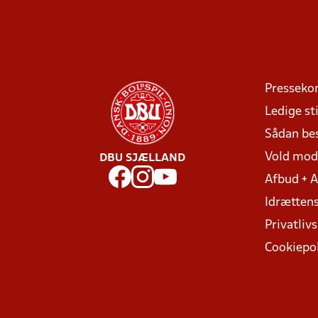
Presseko
Ledige sti
Sådan be
Vold mo
DBU SJÆLLAND
Afbud + 
Idrættens
Privatlivs
Cookiepol