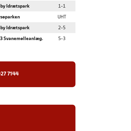
lby Idrætspark
1
-
1
rsøparken
UHT
lby Idrætspark
2
-
5
93 Svanemølleanlæg.
5
-
3
27 7144