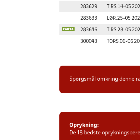
283629
TIRS.
14-05 20
283633
LØR.
25-05 20
283646
TIRS.
28-05 20
300043
TORS.
06-06 2
Spørgsmål omkring denne ræ
Oprykning:
De 18 bedste oprykningsberet