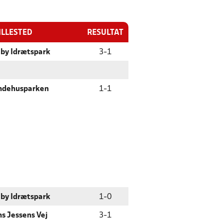
ILLESTED
RESULTAT
lby Idrætspark
3
-
1
ndehusparken
1
-
1
lby Idrætspark
1
-
0
ns Jessens Vej
3
-
1