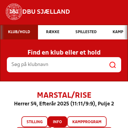
DBU SJÆLLAND
Hvad vil du søge efter?
KLUB/HOLD
RÆKKE
SPILLESTED
KAMP
INDHOLD OG NYHEDER
Find en klub eller et hold
STILLINGER, RESULTATER, KLUBBER OG
HOLD
MARSTAL/RISE
Herrer S4, Efterår 2025 (11:11/9:9), Pulje 2
STILLING
INFO
KAMPPROGRAM