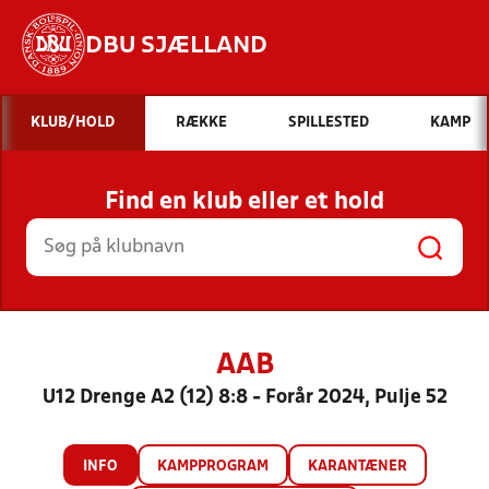
DBU SJÆLLAND
Hvad vil du søge efter?
KLUB/HOLD
RÆKKE
SPILLESTED
KAMP
INDHOLD OG NYHEDER
Find en klub eller et hold
STILLINGER, RESULTATER, KLUBBER OG
HOLD
AAB
U12 Drenge A2 (12) 8:8 - Forår 2024, Pulje 52
INFO
KAMPPROGRAM
KARANTÆNER