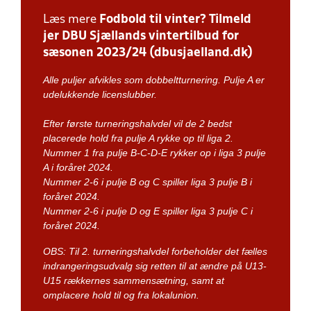
Læs mere
Fodbold til vinter? Tilmeld
jer DBU Sjællands vintertilbud for
sæsonen 2023/24 (dbusjaelland.dk)
Alle puljer afvikles som dobbeltturnering. Pulje A er
udelukkende licenslubber.
Efter første turneringshalvdel vil de 2 bedst
placerede hold fra pulje A rykke op til liga 2.
Nummer 1 fra pulje B-C-D-E rykker op i liga 3 pulje
A i foråret 2024.
Nummer 2-6 i pulje B og C spiller liga 3 pulje B i
foråret 2024.
Nummer 2-6 i pulje D og E spiller liga 3 pulje C i
foråret 2024.
OBS: Til 2. turneringshalvdel forbeholder det fælles
indrangeringsudvalg sig retten til at ændre på U13-
U15 rækkernes sammensætning, samt at
omplacere hold til og fra lokalunion.