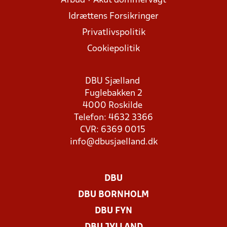
Afbud + Akut dommervagt
Idrættens Forsikringer
Privatlivspolitik
Cookiepolitik
DBU Sjælland
Fuglebakken 2
4000 Roskilde
Telefon: 4632 3366
CVR: 6369 0015
info@dbusjaelland.dk
DBU
DBU BORNHOLM
DBU FYN