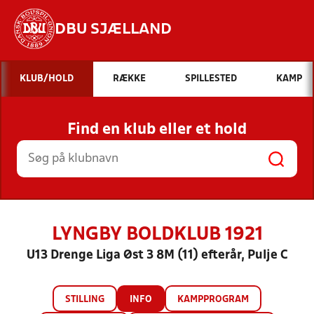
DBU SJÆLLAND
Hvad vil du søge efter?
KLUB/HOLD
RÆKKE
SPILLESTED
KAMP
INDHOLD OG NYHEDER
Find en klub eller et hold
STILLINGER, RESULTATER, KLUBBER OG
HOLD
LYNGBY BOLDKLUB 1921
U13 Drenge Liga Øst 3 8M (11) efterår, Pulje C
STILLING
INFO
KAMPPROGRAM