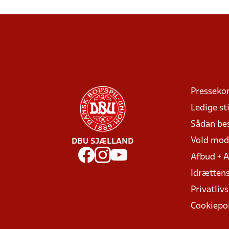
Presseko
Ledige sti
Sådan be
Vold mo
DBU SJÆLLAND
Afbud + 
Idrættens
Privatlivs
Cookiepol