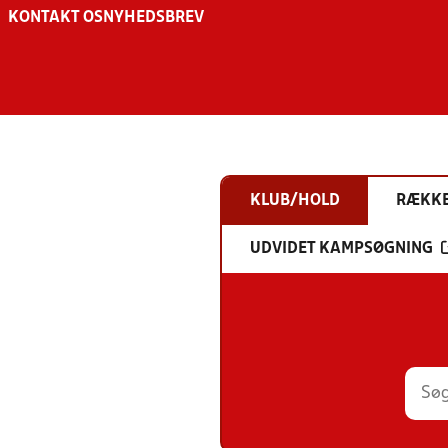
KONTAKT OS
NYHEDSBREV
KLUB/HOLD
RÆKK
UDVIDET KAMPSØGNING