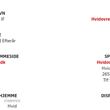
VN
 IF
Hvidovre
E
) Efterår
EMMESIDE
SP
.dk
Hvidov
Hvid
265
Tlf
 HJEMME
DIS
STRØMPER
Hvid