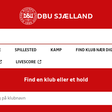
DBU SJÆLLAND
E
SPILLESTED
KAMP
FIND KLUB NÆR DI
LIVESCORE
Find en klub eller et hold