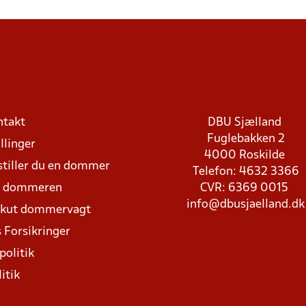
ntakt
DBU Sjælland
Fuglebakken 2
llinger
4000 Roskilde
stiller du en dommer
Telefon: 4632 3366
d dommeren
CVR: 6369 0015
info@dbusjaelland.dk
Akut dommervagt
 Forsikringer
politik
itik