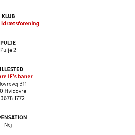
KLUB
 Idrætsforening
PULJE
Pulje 2
ILLESTED
re IF's baner
ovrevej 311
0 Hvidovre
: 3678 1772
PENSATION
Nej