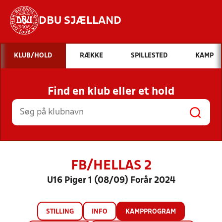
DBU SJÆLLAND
Hvad vil du søge efter?
KLUB/HOLD
RÆKKE
SPILLESTED
KAMP
INDHOLD OG NYHEDER
Find en klub eller et hold
STILLINGER, RESULTATER, KLUBBER OG
HOLD
FB/HELLAS 2
U16 Piger 1 (08/09) Forår 2024
STILLING
INFO
KAMPPROGRAM