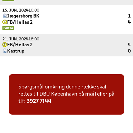
15. JUN. 2024
10:00
Jægersborg BK
1
FB/Hellas 2
4
21. JUN. 2024
18:00
FB/Hellas 2
4
Kastrup
0
Spørgsmål omkring denne række skal
rettes til DBU København på
mail
eller på
tlf:
3927 7144