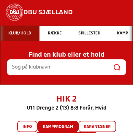
DBU SJÆLLAND
Hvad vil du søge efter?
KLUB/HOLD
RÆKKE
SPILLESTED
KAMP
INDHOLD OG NYHEDER
Find en klub eller et hold
STILLINGER, RESULTATER, KLUBBER OG
HOLD
HIK 2
U11 Drenge 2 (13) 8:8 Forår, Hvid
INFO
KAMPPROGRAM
KARANTÆNER