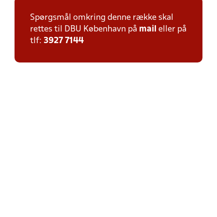
Spørgsmål omkring denne række skal
rettes til DBU København på
mail
eller på
tlf:
3927 7144