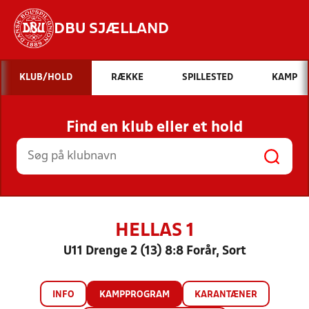
DBU SJÆLLAND
Hvad vil du søge efter?
KLUB/HOLD
RÆKKE
SPILLESTED
KAMP
INDHOLD OG NYHEDER
Find en klub eller et hold
STILLINGER, RESULTATER, KLUBBER OG
HOLD
HELLAS 1
U11 Drenge 2 (13) 8:8 Forår, Sort
INFO
KAMPPROGRAM
KARANTÆNER