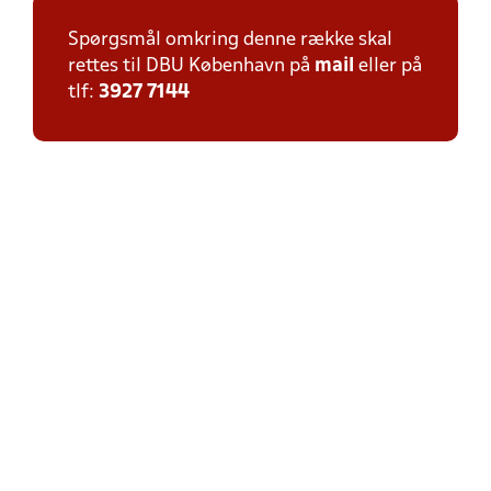
Spørgsmål omkring denne række skal
rettes til DBU København på
mail
eller på
tlf:
3927 7144