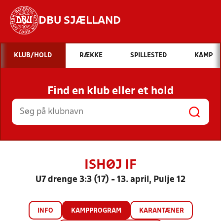
DBU SJÆLLAND
Hvad vil du søge efter?
KLUB/HOLD
RÆKKE
SPILLESTED
KAMP
INDHOLD OG NYHEDER
Find en klub eller et hold
STILLINGER, RESULTATER, KLUBBER OG
HOLD
ISHØJ IF
U7 drenge 3:3 (17) - 13. april, Pulje 12
INFO
KAMPPROGRAM
KARANTÆNER