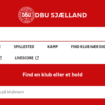
DBU SJÆLLAND
E
SPILLESTED
KAMP
FIND KLUB NÆR DI
LIVESCORE
Find en klub eller et hold