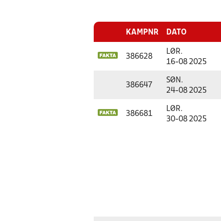
KAMPNR
DATO
LØR.
386628
16-08 2025
SØN.
386647
24-08 2025
LØR.
386681
30-08 2025