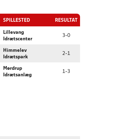
SPILLESTED
RESULTAT
Lillevang
3
-
0
Idrætscenter
Himmelev
2
-
1
Idrætspark
Mørdrup
1
-
3
Idrætsanlæg