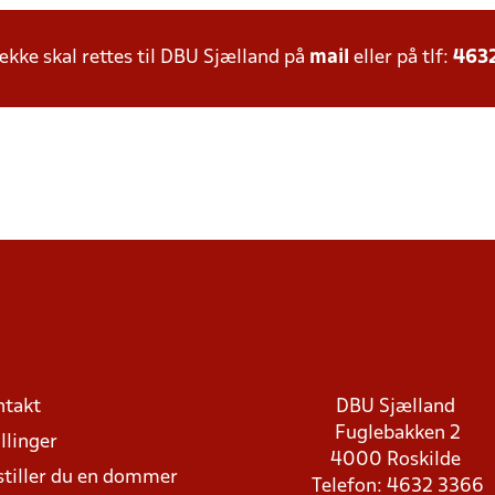
ke skal rettes til DBU Sjælland på
mail
eller på tlf:
463
ntakt
DBU Sjælland
Fuglebakken 2
llinger
4000 Roskilde
stiller du en dommer
Telefon: 4632 3366