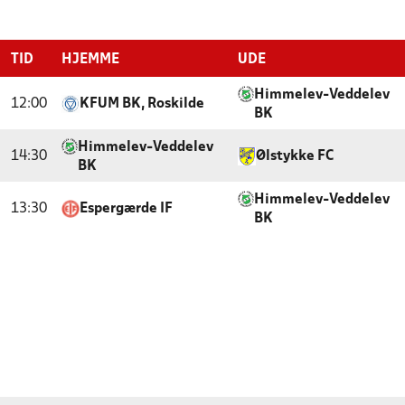
TID
HJEMME
UDE
Himmelev-Veddelev
12:00
KFUM BK, Roskilde
BK
Himmelev-Veddelev
14:30
Ølstykke FC
BK
Himmelev-Veddelev
13:30
Espergærde IF
BK