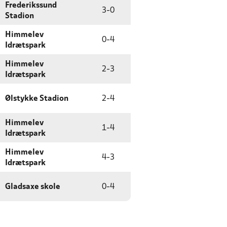
Frederikssund
3
-
0
Stadion
Himmelev
0
-
4
Idrætspark
Himmelev
2
-
3
Idrætspark
Ølstykke Stadion
2
-
4
Himmelev
1
-
4
Idrætspark
Himmelev
4
-
3
Idrætspark
Gladsaxe skole
0
-
4