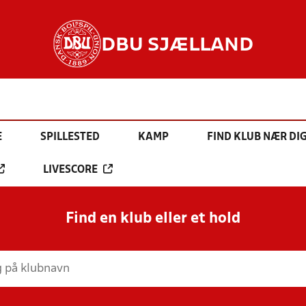
DBU SJÆLLAND
E
SPILLESTED
KAMP
FIND KLUB NÆR DI
LIVESCORE
Find en klub eller et hold