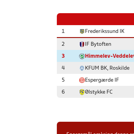
1
Frederikssund IK
2
IF Bytoften
3
Himmelev-Veddele
4
KFUM BK, Roskilde
5
Espergærde IF
6
Ølstykke FC