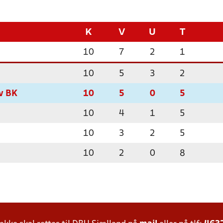
K
V
U
T
10
7
2
1
10
5
3
2
v BK
10
5
0
5
10
4
1
5
10
3
2
5
10
2
0
8