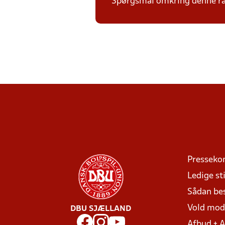
Spørgsmål omkring denne ræk
Presseko
Ledige sti
Sådan be
Vold mo
DBU SJÆLLAND
Afbud + 