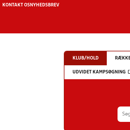
KONTAKT OS
NYHEDSBREV
KLUB/HOLD
RÆKK
UDVIDET KAMPSØGNING