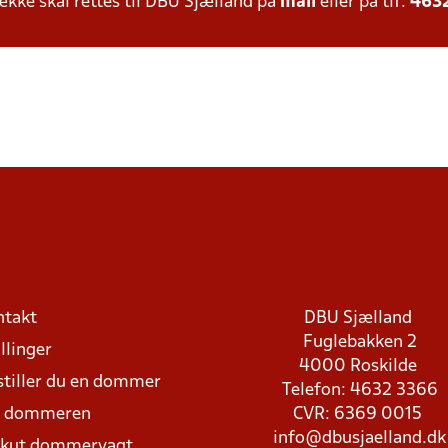
ke skal rettes til DBU Sjælland på
mail
eller på tlf:
463
ntakt
DBU Sjælland
Fuglebakken 2
llinger
4000 Roskilde
stiller du en dommer
Telefon: 4632 3366
d dommeren
CVR: 6369 0015
info@dbusjaelland.dk
Akut dommervagt