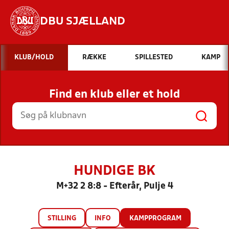
DBU SJÆLLAND
Hvad vil du søge efter?
KLUB/HOLD
RÆKKE
SPILLESTED
KAMP
INDHOLD OG NYHEDER
Find en klub eller et hold
STILLINGER, RESULTATER, KLUBBER OG
HOLD
HUNDIGE BK
M+32 2 8:8 - Efterår, Pulje 4
STILLING
INFO
KAMPPROGRAM