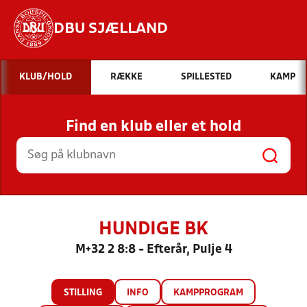
DBU SJÆLLAND
Hvad vil du søge efter?
KLUB/HOLD
RÆKKE
SPILLESTED
KAMP
INDHOLD OG NYHEDER
Find en klub eller et hold
STILLINGER, RESULTATER, KLUBBER OG
HOLD
HUNDIGE BK
M+32 2 8:8 - Efterår, Pulje 4
STILLING
INFO
KAMPPROGRAM