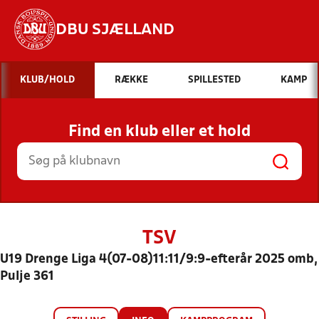
DBU SJÆLLAND
Hvad vil du søge efter?
KLUB/HOLD
RÆKKE
SPILLESTED
KAMP
INDHOLD OG NYHEDER
Find en klub eller et hold
STILLINGER, RESULTATER, KLUBBER OG
HOLD
TSV
U19 Drenge Liga 4(07-08)11:11/9:9-efterår 2025 omb,
Pulje 361