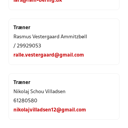
lars@fam-bering.dk
Træner
Rasmus Vestergaard Ammitzbøll
/ 29929053
ralle.vestergaard@gmail.com
Træner
Nikolaj Schou Villadsen
61280580
nikolajvilladsen12@gmail.com