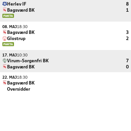
Herlev IF
8
Bagsværd BK
1
08. MAJ
18:30
Bagsværd BK
3
Glostrup
2
17. MAJ
10:30
Virum-Sorgenfri BK
7
Bagsværd BK
0
22. MAJ
18:30
Bagsværd BK
Oversidder