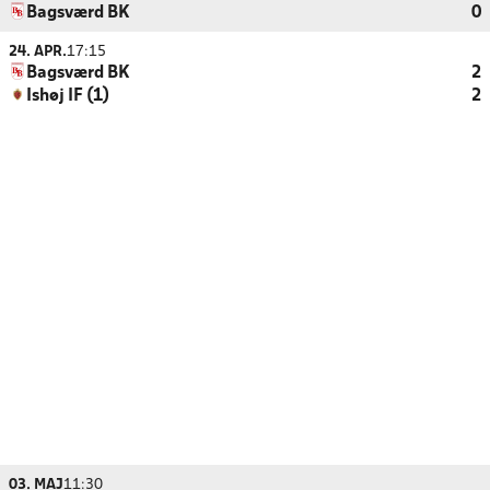
Bagsværd BK
0
24. APR.
17:15
Bagsværd BK
2
Ishøj IF (1)
2
03. MAJ
11:30