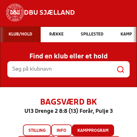
DBU SJÆLLAND
Hvad vil du søge efter?
KLUB/HOLD
RÆKKE
SPILLESTED
KAMP
INDHOLD OG NYHEDER
Find en klub eller et hold
STILLINGER, RESULTATER, KLUBBER OG
HOLD
BAGSVÆRD BK
U13 Drenge 2 8:8 (13) Forår, Pulje 3
STILLING
INFO
KAMPPROGRAM