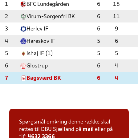
1
BFC Lundegården
6
18
2
Virum-Sorgenfri BK
6
11
3
Herlev IF
6
9
4
Hareskov IF
5
6
5
Ishøj IF (1)
5
5
6
Glostrup
6
4
7
Bagsværd BK
6
4
Spørgsmål omkring denne række skal
rettes til DBU Sjælland på
mail
eller på
tlf:
4632 3366