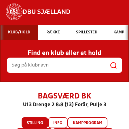
DBU SJÆLLAND
Hvad vil du søge efter?
KLUB/HOLD
RÆKKE
SPILLESTED
KAMP
INDHOLD OG NYHEDER
Find en klub eller et hold
STILLINGER, RESULTATER, KLUBBER OG
HOLD
BAGSVÆRD BK
U13 Drenge 2 8:8 (13) Forår, Pulje 3
STILLING
INFO
KAMPPROGRAM