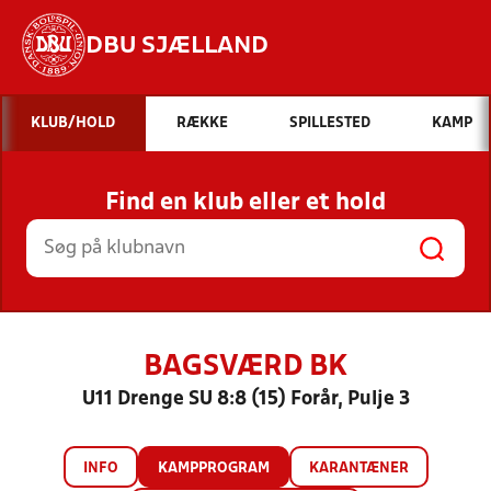
DBU SJÆLLAND
Hvad vil du søge efter?
KLUB/HOLD
RÆKKE
SPILLESTED
KAMP
INDHOLD OG NYHEDER
Find en klub eller et hold
STILLINGER, RESULTATER, KLUBBER OG
HOLD
BAGSVÆRD BK
U11 Drenge SU 8:8 (15) Forår, Pulje 3
INFO
KAMPPROGRAM
KARANTÆNER