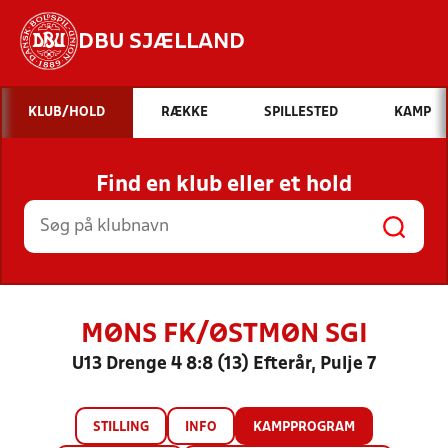
DBU SJÆLLAND
Hvad vil du søge efter?
KLUB/HOLD
RÆKKE
SPILLESTED
KAMP
INDHOLD OG NYHEDER
Find en klub eller et hold
STILLINGER, RESULTATER, KLUBBER OG
HOLD
MØNS FK/ØSTMØN SGI
U13 Drenge 4 8:8 (13) Efterår, Pulje 7
STILLING
INFO
KAMPPROGRAM