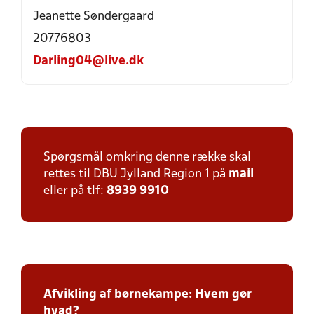
Jeanette Søndergaard
20776803
Darling04@live.dk
Spørgsmål omkring denne række skal
rettes til DBU Jylland Region 1 på
mail
eller på tlf:
8939 9910
Afvikling af børnekampe: Hvem gør
hvad?