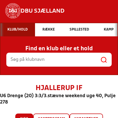
DBU SJÆLLAND
Hvad vil du søge efter?
KLUB/HOLD
RÆKKE
SPILLESTED
KAMP
INDHOLD OG NYHEDER
Find en klub eller et hold
STILLINGER, RESULTATER, KLUBBER OG
HOLD
HJALLERUP IF
U6 Drenge (20) 3:3/3.stævne weekend uge 40, Pulje
278