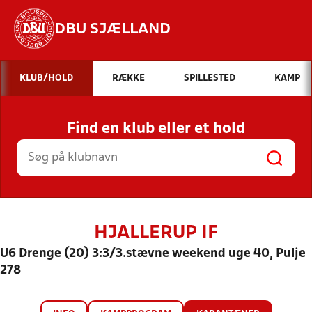
DBU SJÆLLAND
Hvad vil du søge efter?
KLUB/HOLD
RÆKKE
SPILLESTED
KAMP
INDHOLD OG NYHEDER
Find en klub eller et hold
STILLINGER, RESULTATER, KLUBBER OG
HOLD
HJALLERUP IF
U6 Drenge (20) 3:3/3.stævne weekend uge 40, Pulje
278