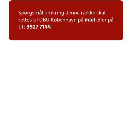
Spørgsmål omkring denne række skal
rettes til DBU København på
mail
eller på
tlf:
3927 7144