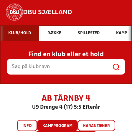
DBU SJÆLLAND
Hvad vil du søge efter?
KLUB/HOLD
RÆKKE
SPILLESTED
KAMP
INDHOLD OG NYHEDER
Find en klub eller et hold
STILLINGER, RESULTATER, KLUBBER OG
HOLD
AB TÅRNBY 4
U9 Drenge 4 (17) 5:5 Efterår
INFO
KAMPPROGRAM
KARANTÆNER