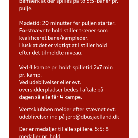
Bemærk at der spilles på to 5:5-baner pr.
pulje.
Mødetid: 20 minutter før puljen starter.
Førstnævnte hold stiller træner som
kvalificeret bane/kampleder.
Husk at det er vigtigt at I stiller hold
efter det tilmeldte niveau.
Ved 4 kampe pr. hold: spilletid 2x7 min
pr. kamp.
Ved udeblivelser eller evt.
oversidderpladser bedes I aftale på
dagen så alle får 4 kampe.
Værtsklubben melder efter stævnet evt.
udeblivelser ind på jerp@dbusjaelland.dk
Der er medaljer til alle spillere. 5:5: 8
medaljer pr. hold.