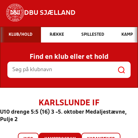
DBU SJÆLLAND
Hvad vil du søge efter?
KLUB/HOLD
RÆKKE
SPILLESTED
KAMP
INDHOLD OG NYHEDER
Find en klub eller et hold
STILLINGER, RESULTATER, KLUBBER OG
HOLD
KARLSLUNDE IF
U10 drenge 5:5 (16) 3 -5. oktober Medaljestævne,
Pulje 2