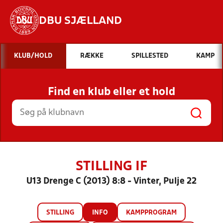
DBU SJÆLLAND
Hvad vil du søge efter?
KLUB/HOLD
RÆKKE
SPILLESTED
KAMP
INDHOLD OG NYHEDER
Find en klub eller et hold
STILLINGER, RESULTATER, KLUBBER OG
HOLD
STILLING IF
U13 Drenge C (2013) 8:8 - Vinter, Pulje 22
STILLING
INFO
KAMPPROGRAM