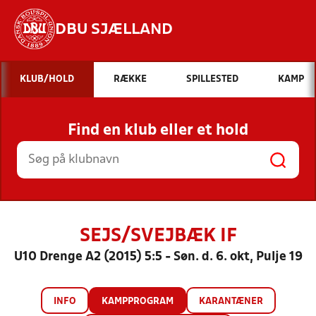
DBU SJÆLLAND
Hvad vil du søge efter?
KLUB/HOLD
RÆKKE
SPILLESTED
KAMP
INDHOLD OG NYHEDER
Find en klub eller et hold
STILLINGER, RESULTATER, KLUBBER OG
HOLD
SEJS/SVEJBÆK IF
U10 Drenge A2 (2015) 5:5 - Søn. d. 6. okt, Pulje 19
INFO
KAMPPROGRAM
KARANTÆNER