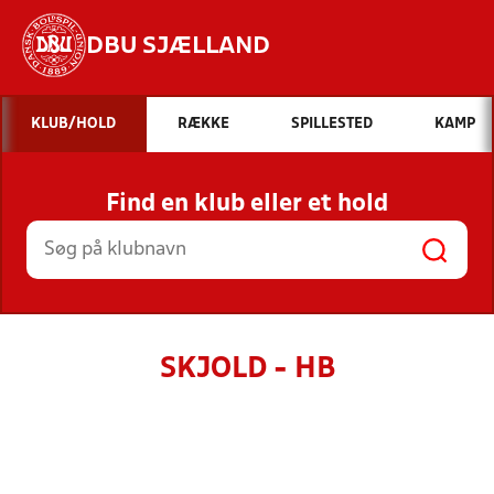
DBU SJÆLLAND
Hvad vil du søge efter?
KLUB/HOLD
RÆKKE
SPILLESTED
KAMP
INDHOLD OG NYHEDER
Find en klub eller et hold
STILLINGER, RESULTATER, KLUBBER OG
HOLD
SKJOLD - HB