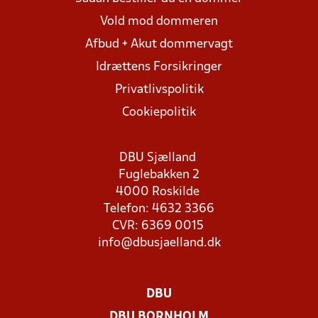
Vold mod dommeren
Afbud + Akut dommervagt
Idrættens Forsikringer
Privatlivspolitik
Cookiepolitik
DBU Sjælland
Fuglebakken 2
4000 Roskilde
Telefon: 4632 3366
CVR: 6369 0015
info@dbusjaelland.dk
DBU
DBU BORNHOLM